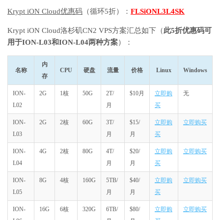
Krypt iON Cloud优惠码
（循环5折）：
FLSiONL3L4SK
Krypt iON Cloud洛杉矶CN2 VPS方案汇总如下（
此5折优惠码可
用于ION-L03和ION-L04两种方案
）：
内
名称
CPU
硬盘
流量
价格
Linux
Windows
存
ION-
2G
1核
50G
2T/
$10月
立即购
无
L02
月
买
ION-
2G
2核
60G
3T/
$15/
立即购
立即购买
L03
月
月
买
ION-
4G
2核
80G
4T/
$20/
立即购
立即购买
L04
月
月
买
ION-
8G
4核
160G
5TB/
$40/
立即购
立即购买
L05
月
月
买
ION-
16G
6核
320G
6TB/
$80/
立即购
立即购买