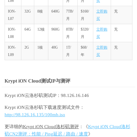
L06
月
月
买
ION-
32G
8核
640G
7TB/
$160/
立即购
无
L07
月
月
买
ION-
64G
12核
960G
8TB/
$320/
立即购
无
L08
月
月
买
ION-
2G
1核
40G
1T/
$68/
立即购
无
L09
月
年
买
Krypt iON Cloud测试IP与测评
Krypt iON云洛杉矶测试IP：98.126.16.146
Krypt iON云洛杉矶下载速度测试文件：
http://98.126.16.135/100mb.iso
更详细的
Krypt iON Cloud洛杉矶测评
：《
Krypt iON Cloud洛杉
矶CN2测评：性能 / Ping延迟 / 路由 / 速度
》