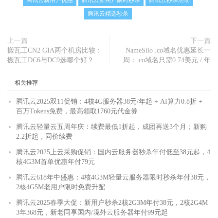
腾讯云新用户优惠
腾讯云新用户限时秒杀
腾讯云秒杀活动
腾讯云精选秒杀
上一篇
下一篇
搬瓦工CN2 GIA两个机房比较：
NameSilo .co域名优惠延长一
搬瓦工DC6与DC9选哪个好？
周：.co域名只需0.74美元 / 年
相关推荐
腾讯云2025双11促销：4核4G服务器38元/年起 + AI算力0.8折 +
百万Tokens免费，最高领取1760元代金券
腾讯云轻量云五周年庆：续费最低1折起，成团再送3个月；新购
2.2折起，同价续费
腾讯云2025上云采购促销：国内云服务器秒杀年付低至38元起，4
核4G3M首单优惠年付79元
腾讯云618年中盛惠：4核4G3M轻量云服务器限时秒杀年付38元，
2核4G5M老用户限时免费升配
腾讯云2025春季大促：新用户秒杀2核2G3M年付38元，2核2G4M
3年368元，新老同享国内/境外云服务器年付99元起