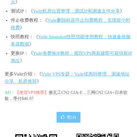
元
》
测试IP：《
Vultr机房位置整理：测试IP和测速文件分享
》
停止收费教程：《
Vultr删除机器停止扣费教程，实现按小时
收费
》
快照教程：《
Vultr Snapshot快照功能使用教程，快速备份服
务器数据
》
更换IP：《
Vultr免费换IP教程：摧毁VPS再新建即可获得新IP
地址
》
更多Vultr介绍：《
Vultr VPS专题：Vultr优惠码整理、测速地址
分享、机房推荐
》
AD：
【便宜VPS推荐】
搬瓦工CN2 GIA-E，三网CN2 GIA+日本软
银，季付$46.87
赞(
4
)