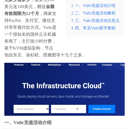
1
一、Vultr充值活动介绍
美元送100美元，赠送
金额
2
二、Vultr充值活动教程
有效期限为12个月
，商家支
持PayPal、支付宝、微信支
3
三、Vultr充值活动注意点
付等常规付款方式。Vultr是
4
四、常见Vultr新手教程
一个很知名的国外云主机服
务商了，主打按小时付费，
基于KVM虚拟架构，节点
包括东京、洛杉矶、西雅图等十九个之多。
一、Vultr充值活动介绍