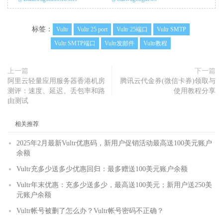
标签：
Vultr
Vultr 25 port
Vultr 25端口
Vultr SMTP
Vultr SMTP端口
Vultr发邮件
Vultr教程
上一篇
下一篇
阿里云轻量应用服务器香港机房
腾讯云代金券(微信卡券)领取与
测评：速度、延迟、丢包率和路
使用教程分享
由测试
相关推荐
2025年2月最新Vultr优惠码，新用户促销活动最高送100美元账户
余额
Vultr充多少送多少优惠回归：最多赠送100美元账户余额
Vultr年末优惠：充多少送多少，最高送100美元；新用户送250美
元账户余额
Vultr帐号被删了怎么办？Vultr帐号密码不正确？