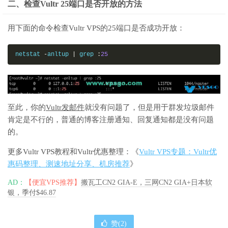
二、检查Vultr 25端口是否开放的方法
用下面的命令检查Vultr VPS的25端口是否成功开放：
netstat 
-
anltup 
|
 grep 
:
25
至此，你的
Vultr发邮件
就没有问题了，但是用于群发垃圾邮件
肯定是不行的，普通的博客注册通知、回复通知都是没有问题
的。
更多Vultr VPS教程和Vultr优惠整理：《
Vultr VPS专题：Vultr优
惠码整理、测速地址分享、机房推荐
》
AD：
【便宜VPS推荐】
搬瓦工CN2 GIA-E，三网CN2 GIA+日本软
银，季付$46.87
赞(
2
)