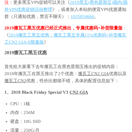
注
：更多黑五VPS促销可以关注《
2019黑五(黑色星期五)国内/国
外VPS优惠促销活动整理
》，或者加入本站的便宜VPS优惠通知
群（只通知优惠，禁言不聊天）：
1035854666
。
2019搬瓦工黑五优惠已经正式推出，专属优惠码+补货限量版
：
《
2019搬瓦工黑五优惠：搬瓦工黑五专属11%优惠码+补货搬瓦
工CN2 GIA-E限量版
》
2019搬瓦工黑五优惠
首先给大家看下去年搬瓦工在黑色星期五推出的促销内容：
2018年搬瓦工在黑五推出了2个优惠：
搬瓦工CN2 GIA
优惠以及
搬瓦工CN2
优惠，性价比都很不错，具体的配置信息如下：
1、2018 Black Friday Special V3
CN2 GIA
CPU：1核
内存：256M
硬盘：10G SSD
流量：250G/月