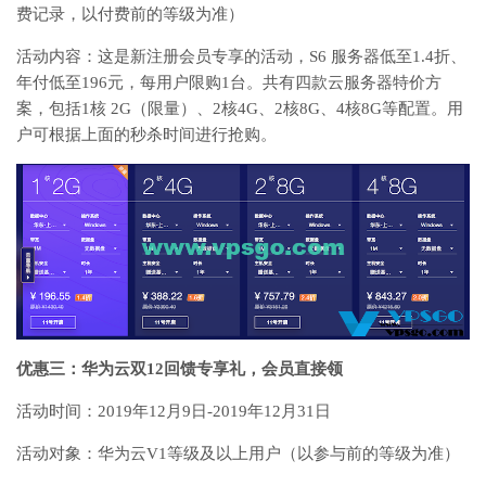
费记录，以付费前的等级为准）
活动内容：这是新注册会员专享的活动，S6 服务器低至1.4折、
年付低至196元，每用户限购1台。共有四款云服务器特价方
案，包括1核 2G（限量）、2核4G、2核8G、4核8G等配置。用
户可根据上面的秒杀时间进行抢购。
优惠三：华为云双12回馈专享礼，会员直接领
活动时间：2019年12月9日-2019年12月31日
活动对象：华为云V1等级及以上用户（以参与前的等级为准）