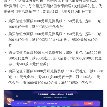
值卡即可获赠优惠券礼包，购买储值卡后代金券将自动发放
至“费用中心”，每个指定面额储值卡限赠送1次优惠券礼包，优
惠券可用于活动价产品，新购/续费，3年及以内时长可用。
购买储值卡面额1000元可兑换奖励：150元礼包（满1000减
100元代金券，满500减50元代金券）
购买储值卡面额2000元可兑换奖励：350元礼包（满2000减
200元代金券，满1000减100元代金券，满500减50元代金
券）
购买储值卡面额5000元可兑换奖励：850元礼包（满5000减
500元代金券，满2000减200元代金券，满1000减100元代金
券，满500减50元代金券）
购买储值卡面额10000元可兑换奖励：1850元礼包（满10000
减1000元代金券，满5000减500元代金券，满2000减200元
代金券，满1000减100元代金券，满500减50元代金券）