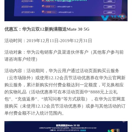
优惠五：华为云双12新购满额送Mate 30 5G
活动时间：2019年12月11日-2019年12月31日
活动对象：华为云电销客户及渠道伙伴客户（其他客户参与前
请咨询客户经理）
活动内容：活动期间，华为云用户通过活动页面购买云服务
（云市场除外）或使用12.12会员节活动优惠券在华为云官网新
购云服务，累计新购实付付费金额达到一定额度，可兑换相应
的实物礼品（活动优惠券可在本活动页面中“8888元上云礼
包”、“充值返券”、“填写问卷”等方式获取），在华为云官网直
接购买（未使用12.12会员节活动优惠券）或参与其他活动的订
单付费金额不计入统计范围内。