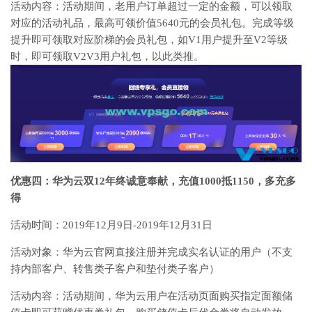
活动内容：活动期间，老用户订单超过一定的金额，可以领取
对应的活动礼品，最高可领价值5640元的会员礼包。完成等级
提升即可领取对应阶梯的会员礼包，如V1用户提升至V2等级
时，即可领取V2V3用户礼包，以此类推。
优惠四：华为云双12年终诚意奉献，充值1000抵1150，多充多
得
活动时间：2019年12月9日-2019年12月31日
活动对象：华为云官网直接注册并完成实名认证的用户（不支
持内部客户、转售类子客户和垫付类子客户）
活动内容：活动期间，华为云用户在活动页面购买指定面额储