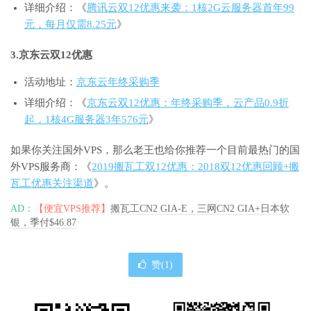
详细介绍：《
腾讯云双12优惠来袭：1核2G云服务器首年99
元，每月仅需8.25元
》
3.京东云双12优惠
活动地址：
京东云年终采购季
详细介绍：《
京东云双12优惠：年终采购季，云产品0.9折
起，1核4G服务器3年576元
》
如果你关注国外VPS，那么老王也给你推荐一个目前最热门的国
外VPS服务商：《
2019搬瓦工双12优惠：2018双12优惠回顾+搬
瓦工优惠关注渠道
》。
AD：
【便宜VPS推荐】
搬瓦工CN2 GIA-E，三网CN2 GIA+日本软
银，季付$46.87
赞(
1
)