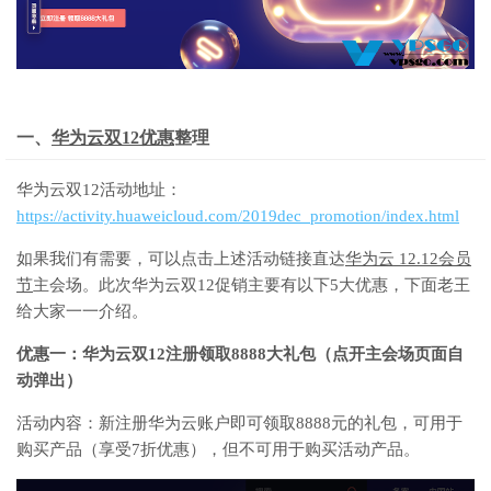
一、
华为云双12优惠
整理
华为云双12活动地址：
https://activity.huaweicloud.com/2019dec_promotion/index.html
如果我们有需要，可以点击上述活动链接直达
华为云 12.12会员
节
主会场。此次华为云双12促销主要有以下5大优惠，下面老王
给大家一一介绍。
优惠一：华为云双12
注册领取8888大礼包（点开主会场页面自
动弹出）
活动内容：新注册华为云账户即可领取8888元的礼包，可用于
购买产品（享受7折优惠），但不可用于购买活动产品。