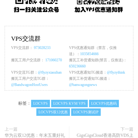
VPS交流群
VPS交流群：
973028233
VPS优惠通知群（禁言，仅推
送）：
1035854666
搬瓦工用户交流群：
171060270
搬瓦工补货通知群(禁言，仅推送)：
659236660
VPS交流TG群：
@flyzyxiaozhan
VPS优惠通知TG频道：
@flyzythink
搬瓦工用户交流TG群：
搬瓦工补货通知TG频道：
@BandwagonHostUsers
@banwagongnews
标签：
LOCVPS
LOCVPS KVM VPS
LOCVPS优惠码
LOCVPS双12优惠
LOCVPS测试IP
上一篇
下一篇
华为云双12优惠：年末五重好礼
GigsGigsCloud香港高防VDS上