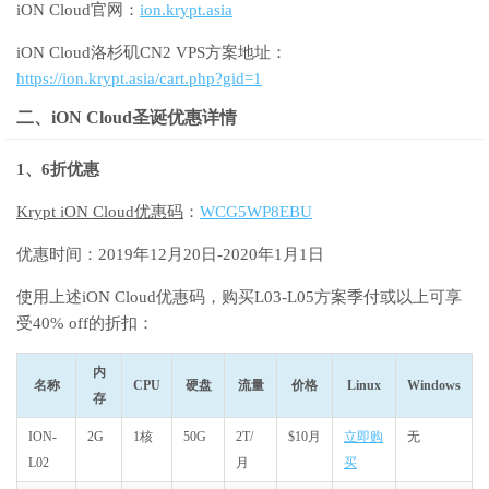
iON Cloud官网：
ion.krypt.asia
iON Cloud洛杉矶CN2 VPS方案地址：
https://ion.krypt.asia/cart.php?gid=1
二、
iON Cloud圣诞
优惠详情
1、6折优惠
Krypt iON Cloud优惠码
：
WCG5WP8EBU
优惠时间：2019年12月20日-2020年1月1日
使用上述iON Cloud优惠码，购买L03-L05方案季付或以上可享
受40% off的折扣：
内
名称
CPU
硬盘
流量
价格
Linux
Windows
存
ION-
2G
1核
50G
2T/
$10月
立即购
无
L02
月
买