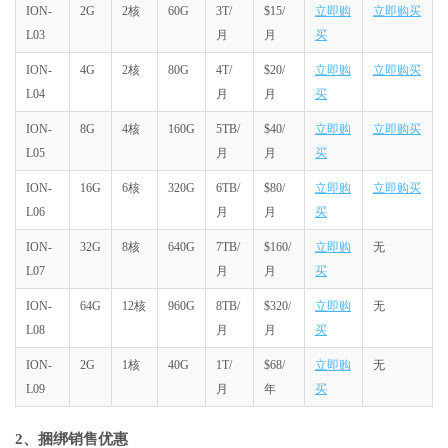
ION-
2G
2核
60G
3T/
$15/
立即购
立即购买
L03
月
月
买
ION-
4G
2核
80G
4T/
$20/
立即购
立即购买
L04
月
月
买
ION-
8G
4核
160G
5TB/
$40/
立即购
立即购买
L05
月
月
买
ION-
16G
6核
320G
6TB/
$80/
立即购
立即购买
L06
月
月
买
ION-
32G
8核
640G
7TB/
$160/
立即购
无
L07
月
月
买
ION-
64G
12核
960G
8TB/
$320/
立即购
无
L08
月
月
买
ION-
2G
1核
40G
1T/
$68/
立即购
无
L09
月
年
买
2、捆绑销售优惠