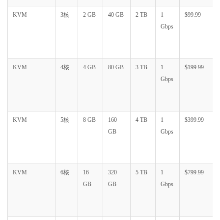
KVM
3核
2 GB
40 GB
2 TB
1
$99.99
Gbps
KVM
4核
4 GB
80 GB
3 TB
1
$199.99
Gbps
KVM
5核
8 GB
160
4 TB
1
$399.99
GB
Gbps
KVM
6核
16
320
5 TB
1
$799.99
GB
GB
Gbps