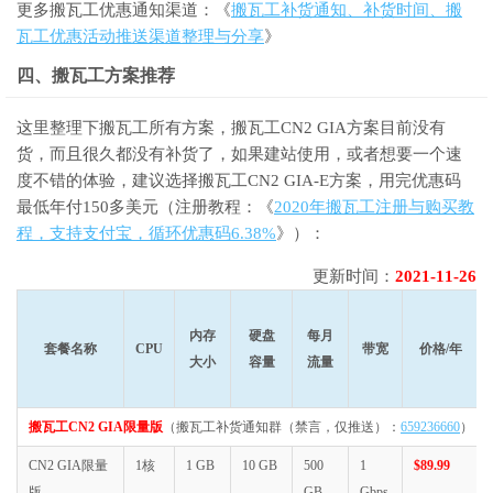
更多搬瓦工优惠通知渠道：《
搬瓦工补货通知、补货时间、搬
瓦工优惠活动推送渠道整理与分享
》
四、搬瓦工方案推荐
这里整理下搬瓦工所有方案，搬瓦工CN2 GIA方案目前没有
货，而且很久都没有补货了，如果建站使用，或者想要一个速
度不错的体验，建议选择搬瓦工CN2 GIA-E方案，用完优惠码
最低年付150多美元（注册教程：《
2020年搬瓦工注册与购买教
程，支持支付宝，循环优惠码6.38%
》）：
更新时间：
2021-11-26
内存
硬盘
每月
套餐名称
CPU
带宽
价格/年
大小
容量
流量
搬瓦工CN2 GIA限量版
（搬瓦工补货通知群（禁言，仅推送）：
659236660
）
CN2 GIA限量
1核
1 GB
10 GB
500
1
$89.99
版
GB
Gbps