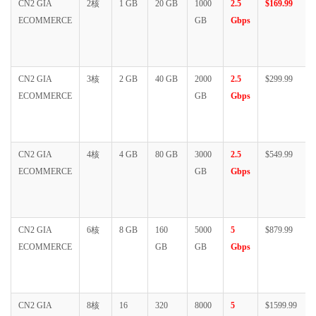
CN2 GIA
2核
1 GB
20 GB
1000
2.5
$169.99
ECOMMERCE
GB
Gbps
CN2 GIA
3核
2 GB
40 GB
2000
2.5
$299.99
ECOMMERCE
GB
Gbps
CN2 GIA
4核
4 GB
80 GB
3000
2.5
$549.99
ECOMMERCE
GB
Gbps
CN2 GIA
6核
8 GB
160
5000
5
$879.99
ECOMMERCE
GB
GB
Gbps
CN2 GIA
8核
16
320
8000
5
$1599.99