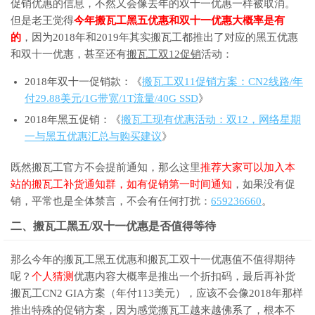
促销优惠的信息，不然又会像去年的双十一优惠一样被取消。
但是老王觉得
今年搬瓦工黑五优惠和双十一优惠大概率是有
的
，因为2018年和2019年其实搬瓦工都推出了对应的黑五优惠
和双十一优惠，甚至还有
搬瓦工双12促销
活动：
2018年双十一促销款：《
搬瓦工双11促销方案：CN2线路/年
付29.88美元/1G带宽/1T流量/40G SSD
》
2018年黑五促销：《
搬瓦工现有优惠活动：双12，网络星期
一与黑五优惠汇总与购买建议
》
既然搬瓦工官方不会提前通知，那么这里
推荐大家可以加入本
站的搬瓦工补货通知群，如有促销第一时间通知
，如果没有促
销，平常也是全体禁言，不会有任何打扰：
659236660
。
二、搬瓦工黑五/双十一优惠是否值得等待
那么今年的搬瓦工黑五优惠和搬瓦工双十一优惠值不值得期待
呢？
个人猜测
优惠内容大概率是推出一个折扣码，最后再补货
搬瓦工CN2 GIA方案（年付113美元），应该不会像2018年那样
推出特殊的促销方案，因为感觉搬瓦工越来越佛系了，根本不