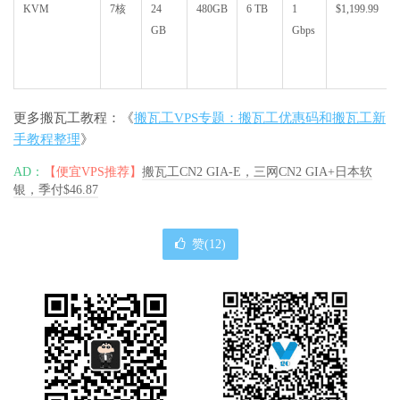
KVM
7核
24
480GB
6 TB
1
$1,199.99
GB
Gbps
更多搬瓦工教程：《
搬瓦工VPS专题：搬瓦工优惠码和搬瓦工新
手教程整理
》
AD：
【便宜VPS推荐】
搬瓦工CN2 GIA-E，三网CN2 GIA+日本软
银，季付$46.87
赞(
12
)