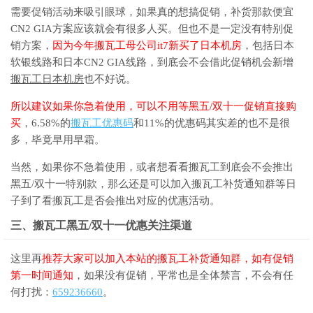
需要促销活动来吸引眼球，如果真的想搞促销，补货那款便宜
CN2 GIA方案应该就会有很多人买。但也不是一定没有特别促
销方案，
因为今年搬瓦工母公司it7新买了日本机房
，包括日本
软银线路和日本CN2 GIA线路，到底会不会借此促销机会新增
搬瓦工日本机房
也不好说。
所以建议如果你急着使用，可以不用等黑五/双十一促销直接购
买
，6.58%的
搬瓦工优惠码
和11%的优惠码其实差的也不是很
多，毕竟早用早霜。
当然，如果你不急着使用，或者想看看搬瓦工到底会不会推出
黑五/双十一特别款，那么还是可以加入搬瓦工补货通知群等日
子到了看搬瓦工是否会推出对应的优惠活动。
三、搬瓦工黑五/双十一优惠关注渠道
这里再
推荐大家可以加入本站的搬瓦工补货通知群，如有促销
第一时间通知
，如果没有促销，平常也是全体禁言，不会有任
何打扰：
659236660
。