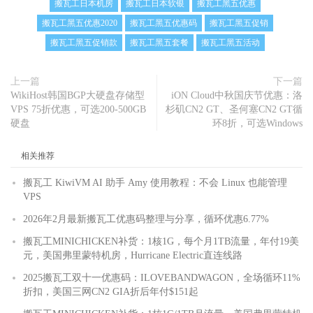
搬瓦工日本机房
搬瓦工日本软银
搬瓦工黑五优惠
搬瓦工黑五优惠2020
搬瓦工黑五优惠码
搬瓦工黑五促销
搬瓦工黑五促销款
搬瓦工黑五套餐
搬瓦工黑五活动
上一篇
下一篇
WikiHost韩国BGP大硬盘存储型
iON Cloud中秋国庆节优惠：洛
VPS 75折优惠，可选200-500GB
杉矶CN2 GT、圣何塞CN2 GT循
硬盘
环8折，可选Windows
相关推荐
搬瓦工 KiwiVM AI 助手 Amy 使用教程：不会 Linux 也能管理
VPS
2026年2月最新搬瓦工优惠码整理与分享，循环优惠6.77%
搬瓦工MINICHICKEN补货：1核1G，每个月1TB流量，年付19美
元，美国弗里蒙特机房，Hurricane Electric直连线路
2025搬瓦工双十一优惠码：ILOVEBANDWAGON，全场循环11%
折扣，美国三网CN2 GIA折后年付$151起