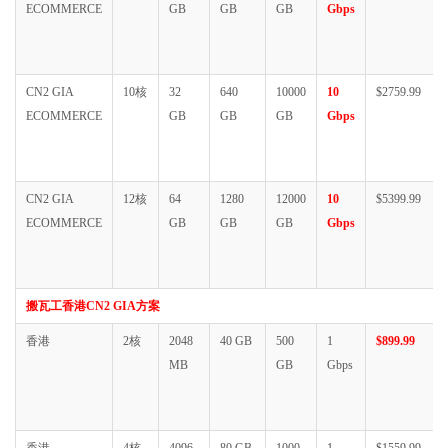
ECOMMERCE
GB
GB
GB
Gbps
CN2 GIA
10核
32
640
10000
10
$2759.99
ECOMMERCE
GB
GB
GB
Gbps
CN2 GIA
12核
64
1280
12000
10
$5399.99
ECOMMERCE
GB
GB
GB
Gbps
搬瓦工香港CN2 GIA方案
香港
2核
2048
40 GB
500
1
$899.99
MB
GB
Gbps