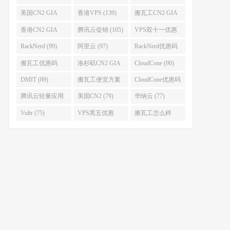
器 (152)
美国CN2 GIA
香港VPS (139)
搬瓦工CN2 GIA
(141)
(118)
香港CN2 GIA
腾讯云促销 (105)
VPS双十一优惠
(111)
(102)
RackNerd (99)
阿里云 (97)
RackNerd优惠码
(93)
搬瓦工优惠码
洛杉矶CN2 GIA
CloudCone (90)
(92)
(92)
DMIT (89)
搬瓦工便宜方案
CloudCone优惠码
(86)
(82)
腾讯云轻量应用
美国CN2 (79)
华纳云 (77)
服务器 (82)
Vultr (75)
VPS黑五优惠
搬瓦工怎么样
(75)
(75)