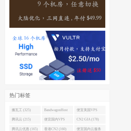
热门标签
搬瓦工 (325)
BandwagonHost
便宜美国VPS
(223)
(222)
腾讯云 (215)
便宜国内VPS
CN2 GIA (178)
(184)
腾讯云优惠 (165)
香港CN2 (160)
便宜国内云服务