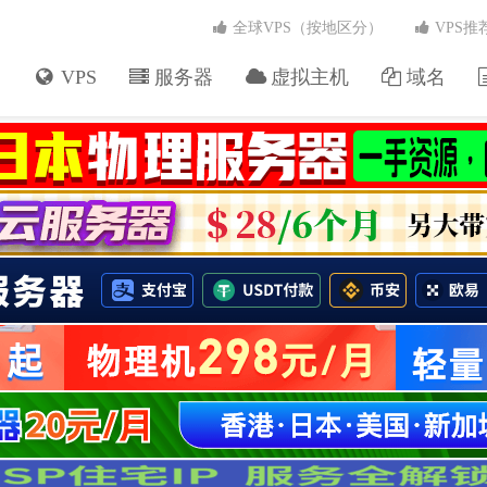
全球VPS（按地区分）
VPS推
VPS
服务器
虚拟主机
域名