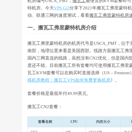
机房编号USCA_FMT，
搬瓦工
最便宜的KVM套餐即
特机房。今天
VPS GO
分享下2021年搬瓦工弗里蒙特
动、联通三网的速度测试，看看
搬瓦工弗里蒙特机房
一、搬瓦工弗里蒙特机房介绍
搬瓦工弗里蒙特机房的机房代号是USCA_FMT，位
南部，地理位置来看是美国西部。线路方面搬瓦工弗
国内三网直连的线路，虽然没有CN2优化，但是国内
度还不错。目前搬瓦工所有套餐均可使用搬瓦工弗里
瓦工KVM套餐可以在购买时直接选择（US – Frem
移机房教程：搬瓦工VPS如何免费更换机房
》。
套餐价格是最低年付49.99美元。
搬瓦工CN2套餐：
套餐名称
CPU
内存大小