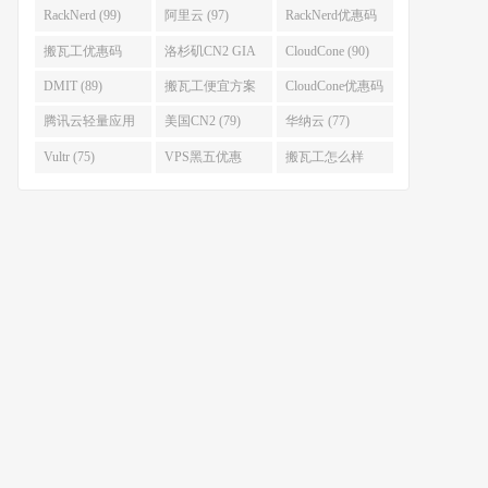
(111)
(102)
RackNerd (99)
阿里云 (97)
RackNerd优惠码
(93)
搬瓦工优惠码
洛杉矶CN2 GIA
CloudCone (90)
(92)
(92)
DMIT (89)
搬瓦工便宜方案
CloudCone优惠码
(86)
(82)
腾讯云轻量应用
美国CN2 (79)
华纳云 (77)
服务器 (82)
Vultr (75)
VPS黑五优惠
搬瓦工怎么样
(75)
(75)