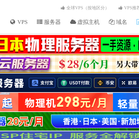
全球VPS（按地区分）
VPS推
VPS
服务器
虚拟主机
域名