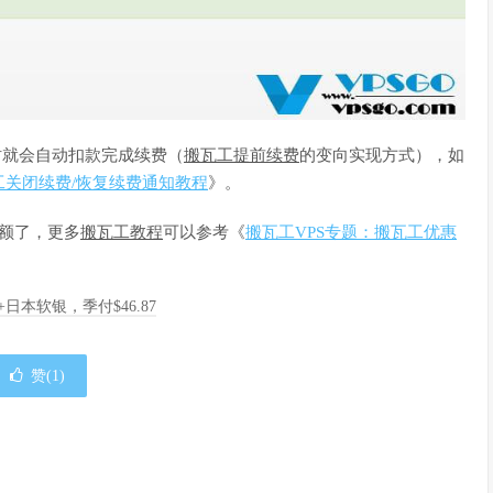
时就会自动扣款完成续费（
搬瓦工提前续费
的变向实现方式），如
工关闭续费/恢复续费通知教程
》。
余额了，更多
搬瓦工教程
可以参考《
搬瓦工VPS专题：搬瓦工优惠
A+日本软银，季付$46.87
赞(
1
)