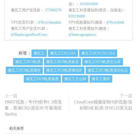
送）：
1035854666
搬瓦工用户交流群：
171060270
搬瓦工补货通知群(禁言，仅推送)：
659236660
VPS交流TG群：
@flyzyxiaozhan
VPS优惠通知TG频道：
@flyzythink
搬瓦工用户交流TG群：
搬瓦工补货通知TG频道：
@BandwagonHostUsers
@banwagongnews
标签：
搬瓦工
搬瓦工CN2 GIA
搬瓦工DC9 CN2 GIA
搬瓦工DC9机房
搬瓦工DC9机房延迟
搬瓦工DC9机房怎么样
搬瓦工DC9机房测评
搬瓦工DC9机房测试IP
搬瓦工DC9机房演示站点
搬瓦工DC9机房速度
搬瓦工怎么样
搬瓦工测评
上一篇
下一篇
DMIT优惠：年付9折和1.3倍流
CloudCone独服促销/6折优惠/洛
量，香港CN2/原生IP/可看港区
杉矶MC机房/月付125美元起
Netflix
相关推荐