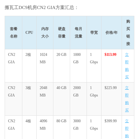
搬瓦工DC9机房CN2 GIA方案汇总：
购
套餐
内存
硬盘
每月
买
CPU
带宽
价格/年
名称
大小
容量
流量
链
接
CN2
2核
1024
20 GB
1000
1
$113.99
立
GIA
MB
GB
Gbps
即
购
买
CN2
3核
2048
40 GB
2000
1
$225.99
立
GIA
MB
GB
Gbps
即
购
买
CN2
4核
4096
80 GB
3000
1
$399.99
立
GIA
MB
GB
Gbps
即
购