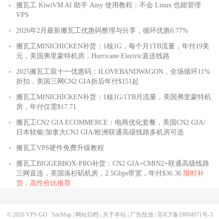
搬瓦工 KiwiVM AI 助手 Amy 使用教程：不会 Linux 也能管理
VPS
2026年2月最新搬瓦工优惠码整理与分享，循环优惠6.77%
搬瓦工MINICHICKEN补货：1核1G，每个月1TB流量，年付19美
元，美国弗里蒙特机房，Hurricane Electric直连线路
2025搬瓦工双十一优惠码：ILOVEBANDWAGON，全场循环11%
折扣，美国三网CN2 GIA折后年付$151起
搬瓦工MINICHICKEN补货：1核1G/1TB月流量，美国弗里蒙特机
房，年付仅需$17.71
搬瓦工CN2 GIA ECOMMERCE：电商优化套餐，美国CN2 GIA/
日本软银/加拿大CN2 GIA/欧洲联通高级线路多机房可选
搬瓦工VPS硬件免费升级教程
搬瓦工BIGGERBOX-PRO补货：CN2 GIA+CMIN2+联通高级线路
三网直连，美国洛杉矶机房，2.5Gbps带宽，年付$36.36
限时补
货，高性价比推荐
© 2026
VPS GO
SiteMap
|
网站归档
|
关于本站
|
广告投放
|
苏ICP备19004971号-3