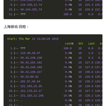
8.
|--
219.158
.
5.129
0.0
%
10
185.6
188.2
9.
|--
219.158
.
12.74
0.0
%
10
225.4
225.5
10.
|--
58.144
.
255.74
0.0
%
10
220.8
222.9
11.
|--
???
100.0
10
0.0
0.0
上海移动 回程：
Start
:
Thu
Mar
14
15
:
58
:
28
2019
Loss
%
Snt
Last
Avg
1.
|--
???
100.0
10
0.0
0.0
2.
|--
218.30
.
49.97
0.0
%
10
1.0
1.1
3.
|--
59.43
.
248.130
0.0
%
10
9.4
8.7
4.
|--
59.43
.
182.182
0.0
%
10
127.0
138.0
5.
|--
59.43
.
246.189
70.0
%
10
127.6
127.6
6.
|--
59.43
.
130.217
0.0
%
10
130.6
131.5
7.
|--
59.43
.
80.82
0.0
%
10
129.9
129.6
8.
|--
202.97
.
46.54
0.0
%
10
130.3
129.5
9.
|--
221.183
.
15.25
0.0
%
10
128.6
128.5
10.
|--
221.176
.
22.17
0.0
%
10
127.7
128.5
11.
|--
221.183
.
12.166
10.0
%
10
128.2
129.4
12.
|--
.
0.0
%
10
129.3
129.5
13.
|--
.
0.0
%
10
136.5
132.6