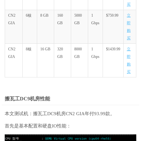
买
CN2
6核
8 GB
160
5000
1
$759.99
立
GIA
GB
GB
Gbps
即
购
买
CN2
8核
16 GB
320
8000
1
$1439.99
立
GIA
GB
GB
Gbps
即
购
买
搬瓦工DC9机房性能
本文测试机：搬瓦工DC9机房CN2 GIA年付93.99款。
首先是基本配置和硬盘IO性能：