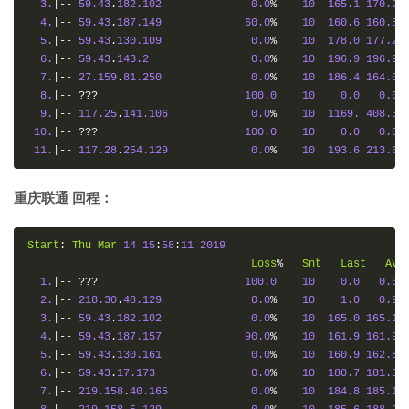
3.
|--
59.43
.
182.102
0.0
%
10
165.1
170.2
4.
|--
59.43
.
187.149
60.0
%
10
160.6
160.5
5.
|--
59.43
.
130.109
0.0
%
10
178.0
177.2
6.
|--
59.43
.
143.2
0.0
%
10
196.9
196.9
7.
|--
27.159
.
81.250
0.0
%
10
186.4
164.0
8.
|--
???
100.0
10
0.0
0.0
9.
|--
117.25
.
141.106
0.0
%
10
1169.
408.3
10.
|--
???
100.0
10
0.0
0.0
11.
|--
117.28
.
254.129
0.0
%
10
193.6
213.6
重庆联通 回程：
Start
:
Thu
Mar
14
15
:
58
:
11
2019
Loss
%
Snt
Last
Avg
1.
|--
???
100.0
10
0.0
0.0
2.
|--
218.30
.
48.129
0.0
%
10
1.0
0.9
3.
|--
59.43
.
182.102
0.0
%
10
165.0
165.1
4.
|--
59.43
.
187.157
90.0
%
10
161.9
161.9
5.
|--
59.43
.
130.161
0.0
%
10
160.9
162.8
6.
|--
59.43
.
17.173
0.0
%
10
180.7
181.3
7.
|--
219.158
.
40.165
0.0
%
10
184.8
185.1