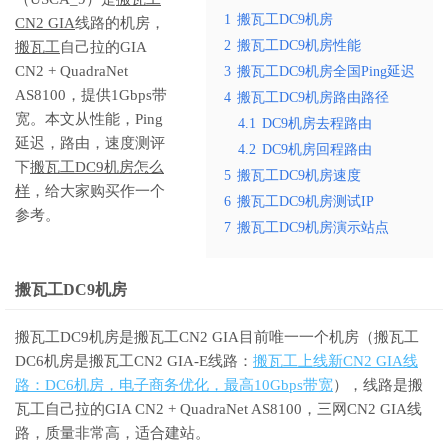
1
搬瓦工DC9机房
CN2 GIA
线路的机房，
2
搬瓦工DC9机房性能
搬瓦工
自己拉的GIA
CN2 + QuadraNet
3
搬瓦工DC9机房全国Ping延迟
AS8100，提供1Gbps带
4
搬瓦工DC9机房路由路径
宽。本文从性能，Ping
4.1
DC9机房去程路由
延迟，路由，速度测评
4.2
DC9机房回程路由
下
搬瓦工DC9机房怎么
5
搬瓦工DC9机房速度
样
，给大家购买作一个
6
搬瓦工DC9机房测试IP
参考。
7
搬瓦工DC9机房演示站点
搬瓦工DC9机房
搬瓦工DC9机房是搬瓦工CN2 GIA目前唯一一个机房（搬瓦工
DC6机房是搬瓦工CN2 GIA-E线路：
搬瓦工上线新CN2 GIA线
路：DC6机房，电子商务优化，最高10Gbps带宽
），线路是搬
瓦工自己拉的GIA CN2 + QuadraNet AS8100，三网CN2 GIA线
路，质量非常高，适合建站。