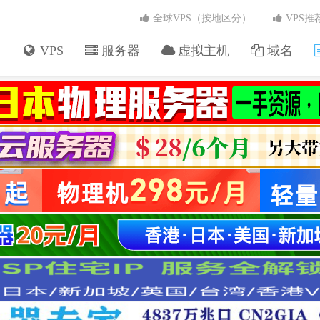
全球VPS（按地区分）
VPS推
VPS
服务器
虚拟主机
域名