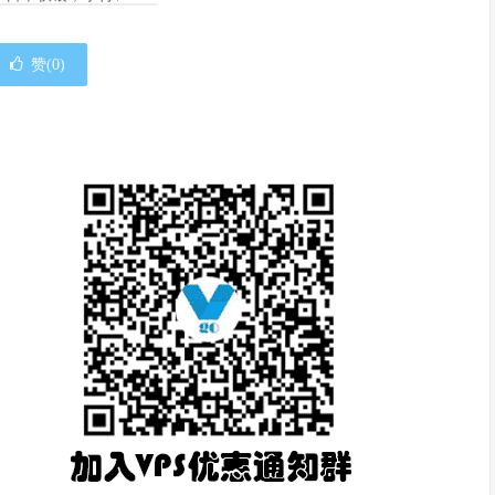
赞(
0
)