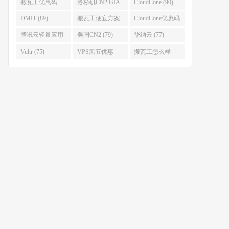
(93)
搬瓦工优惠码
洛杉矶CN2 GIA
CloudCone (90)
(92)
(92)
DMIT (89)
搬瓦工便宜方案
CloudCone优惠码
(86)
(82)
腾讯云轻量应用
美国CN2 (79)
华纳云 (77)
服务器 (82)
Vultr (75)
VPS黑五优惠
搬瓦工怎么样
(75)
(75)