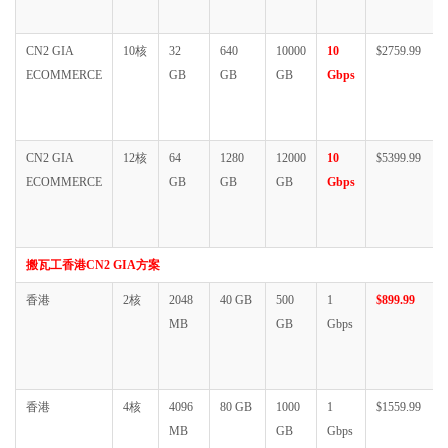
CN2 GIA
10核
32
640
10000
10
$2759.99
ECOMMERCE
GB
GB
GB
Gbps
CN2 GIA
12核
64
1280
12000
10
$5399.99
ECOMMERCE
GB
GB
GB
Gbps
搬瓦工香港CN2 GIA方案
香港
2核
2048
40 GB
500
1
$899.99
MB
GB
Gbps
香港
4核
4096
80 GB
1000
1
$1559.99
MB
GB
Gbps