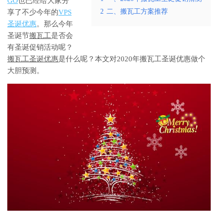
GO
也已经给大家分
2
二、搬瓦工方案推荐
享了不少今年的
VPS
圣诞优惠
。那么今年
圣诞节
搬瓦工
是否会
有圣诞促销活动呢？
搬瓦工圣诞优惠
是什么呢？本文对2020年搬瓦工圣诞优惠做个
大胆预测。