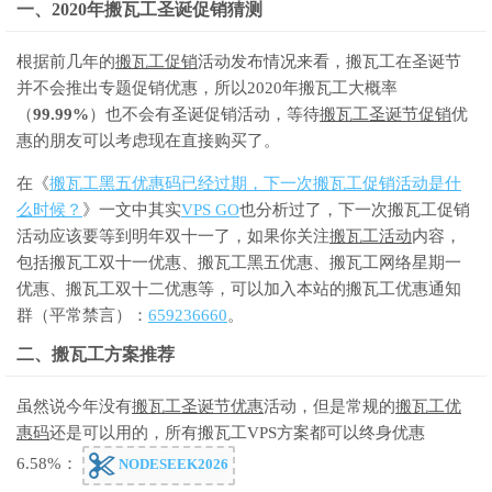
一、2020年搬瓦工圣诞促销猜测
根据前几年的
搬瓦工促销
活动发布情况来看，搬瓦工在圣诞节
并不会推出专题促销优惠，所以2020年搬瓦工大概率
（
99.99%
）也不会有圣诞促销活动，等待
搬瓦工圣诞节促销
优
惠的朋友可以考虑现在直接购买了。
在《
搬瓦工黑五优惠码已经过期，下一次搬瓦工促销活动是什
么时候？
》一文中其实
VPS GO
也分析过了，下一次搬瓦工促销
活动应该要等到明年双十一了，如果你关注
搬瓦工活动
内容，
包括搬瓦工双十一优惠、搬瓦工黑五优惠、搬瓦工网络星期一
优惠、搬瓦工双十二优惠等，可以加入本站的搬瓦工优惠通知
群（平常禁言）：
659236660
。
二、搬瓦工方案推荐
虽然说今年没有
搬瓦工圣诞节优惠
活动，但是常规的
搬瓦工优
惠码
还是可以用的，所有搬瓦工VPS方案都可以终身优惠
6.58%：
NODESEEK2026