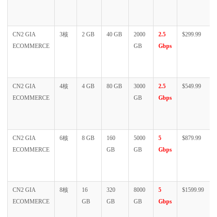
CN2 GIA
3核
2 GB
40 GB
2000
2.5
$299.99
ECOMMERCE
GB
Gbps
CN2 GIA
4核
4 GB
80 GB
3000
2.5
$549.99
ECOMMERCE
GB
Gbps
CN2 GIA
6核
8 GB
160
5000
5
$879.99
ECOMMERCE
GB
GB
Gbps
CN2 GIA
8核
16
320
8000
5
$1599.99
ECOMMERCE
GB
GB
GB
Gbps