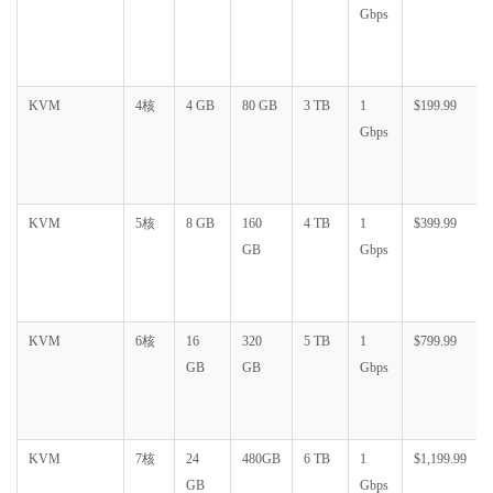
Gbps
KVM
4核
4 GB
80 GB
3 TB
1
$199.99
Gbps
KVM
5核
8 GB
160
4 TB
1
$399.99
GB
Gbps
KVM
6核
16
320
5 TB
1
$799.99
GB
GB
Gbps
KVM
7核
24
480GB
6 TB
1
$1,199.99
GB
Gbps