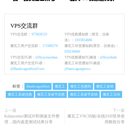
VPS交流群
VPS交流群：
973028233
VPS优惠通知群（禁言，仅推
送）：
1035854666
搬瓦工用户交流群：
171060270
搬瓦工补货通知群(禁言，仅推送)：
659236660
VPS交流TG群：
@flyzyxiaozhan
VPS优惠通知TG频道：
@flyzythink
搬瓦工用户交流TG群：
搬瓦工补货通知TG频道：
@BandwagonHostUsers
@banwagongnews
标签：
BandwagonHost
搬瓦工
搬瓦工优惠码
搬瓦工促销
搬瓦工圣诞优惠
搬瓦工圣诞节优惠
搬瓦工圣诞节促销
搬瓦工活动
上一篇
下一篇
Kdatacenter测试IP和测速文件整
搬瓦工VNC功能/在线SSH登录使
理，国内速度测试结果分享
用教程分享