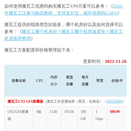
如何使用搬瓦工优惠码购买搬瓦工VPS方案可以参考：《
2020
年搬瓦工注册与购买教程，支持支付宝，循环优惠码6.58%
》
搬瓦工提供的线路类型比较多，哪个机房好以及如何选择可以
参考：《
搬瓦工哪个机房好？搬瓦工哪个机房速度快？搬瓦工
机房推荐整理
》
搬瓦工方案配置和价格整理如下表：
更新时间：
2021-11-26
内存
硬盘
每月
套餐名称
CPU
带宽
价格/年
大小
容量
流量
搬瓦工CN2 GIA限量版
（搬瓦工补货通知群（禁言，仅推送）：
659236660
）
CN2 GIA限量
1核
1 GB
10 GB
500
1
$89.99
版
GB
Gbps