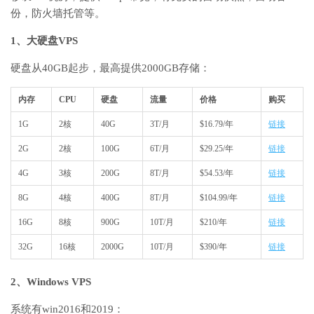
份，防火墙托管等。
1、大硬盘VPS
硬盘从40GB起步，最高提供2000GB存储：
内存
CPU
硬盘
流量
价格
购买
1G
2核
40G
3T/月
$16.79/年
链接
2G
2核
100G
6T/月
$29.25/年
链接
4G
3核
200G
8T/月
$54.53/年
链接
8G
4核
400G
8T/月
$104.99/年
链接
16G
8核
900G
10T/月
$210/年
链接
32G
16核
2000G
10T/月
$390/年
链接
2、Windows VPS
系统有win2016和2019：