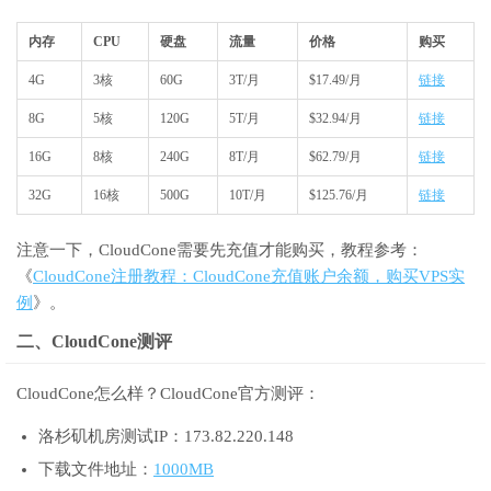
内存
CPU
硬盘
流量
价格
购买
4G
3核
60G
3T/月
$17.49/月
链接
8G
5核
120G
5T/月
$32.94/月
链接
16G
8核
240G
8T/月
$62.79/月
链接
32G
16核
500G
10T/月
$125.76/月
链接
注意一下，CloudCone需要先充值才能购买，教程参考：
《
CloudCone注册教程：CloudCone充值账户余额，购买VPS实
例
》。
二、CloudCone测评
CloudCone怎么样？CloudCone官方测评：
洛杉矶机房测试IP：173.82.220.148
下载文件地址：
1000MB