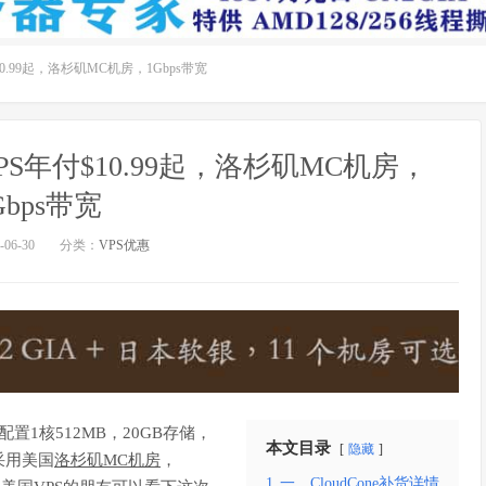
10.99起，洛杉矶MC机房，1Gbps带宽
VPS年付$10.99起，洛杉矶MC机房，
Gbps带宽
06-30
分类：
VPS优惠
置1核512MB，20GB存储，
本文目录
隐藏
采用美国
洛杉矶MC机房
，
1
一、CloudCone补货详情