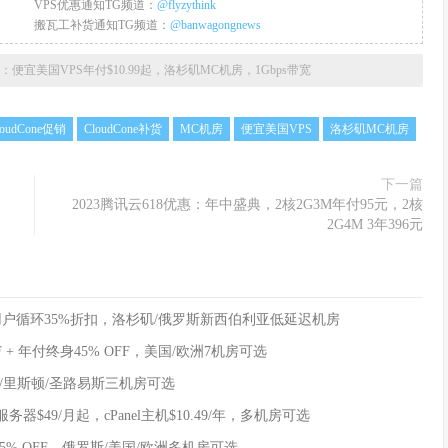
VPS优惠通知TG频道：
@flyzythink
搬瓦工补货通知TG频道：
@banwagongnews
e补货：便宜美国VPS年付$10.99起，洛杉矶MC机房，1Gbps带宽
loudCone促销
CloudCone补货
MC机房
便宜美国VPS
洛杉矶MC机房
下一篇
2023腾讯云618优惠：年中盛典，2核2G3M年付95元，2核
2G4M 3年396元
新老用户循环35%折扣，洛杉矶/俄罗斯新西伯利亚低延迟机房
FF + 年付终身45% OFF，美国/欧洲7机房可选
洛杉矶/里斯顿/圣路易斯三机房可选
立服务器$49/月起，cPanel主机$10.49/年，多机房可选
身45% OFF，俄罗斯/美国/欧洲多机房可选