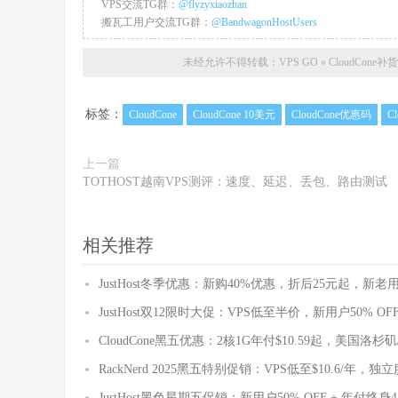
VPS交流TG群：
@flyzyxiaozhan
搬瓦工用户交流TG群：
@BandwagonHostUsers
未经允许不得转载：
VPS GO
»
CloudCon
标签：
CloudCone
CloudCone 10美元
CloudCone优惠码
C
上一篇
TOTHOST越南VPS测评：速度、延迟、丢包、路由测试
相关推荐
JustHost冬季优惠：新购40%优惠，折后25元起，
JustHost双12限时大促：VPS低至半价，新用户50% O
CloudCone黑五优惠：2核1G年付$10.59起，美国
RackNerd 2025黑五特别促销：VPS低至$10.6/年，独
JustHost黑色星期五促销：新用户50% OFF + 年付终