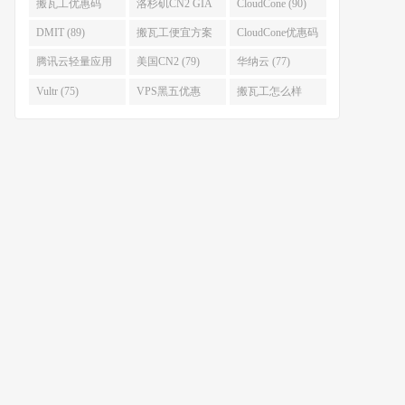
(93)
搬瓦工优惠码
洛杉矶CN2 GIA
CloudCone (90)
(92)
(92)
DMIT (89)
搬瓦工便宜方案
CloudCone优惠码
(86)
(82)
腾讯云轻量应用
美国CN2 (79)
华纳云 (77)
服务器 (82)
Vultr (75)
VPS黑五优惠
搬瓦工怎么样
(75)
(75)