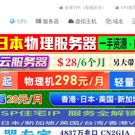
全球VPS（按地区分）
VPS推
VPS
服务器
虚拟主机
域名