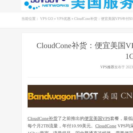
当前位置：
VPS GO
»
VPS优惠
»
CloudCone补货：便宜美国VPS年付$
CloudCone补货：便宜美国
1
VPS推荐
发布于 2023-
CloudCone补货
了之前推出的
便宜美国VPS
套餐，最低配
每个月2TB流量，年付10.99美元。
CloudCone
VPS均