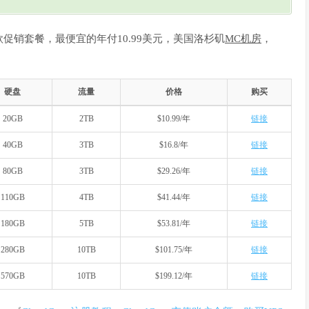
有7款促销套餐，最便宜的年付10.99美元，美国洛杉矶
MC机房
，
硬盘
流量
价格
购买
20GB
2TB
$10.99/年
链接
40GB
3TB
$16.8/年
链接
80GB
3TB
$29.26/年
链接
110GB
4TB
$41.44/年
链接
180GB
5TB
$53.81/年
链接
280GB
10TB
$101.75/年
链接
570GB
10TB
$199.12/年
链接