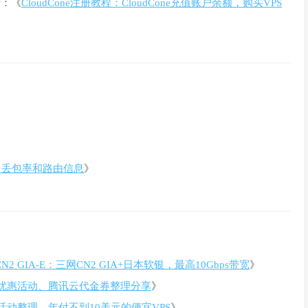
考：《
CloudCone注册教程：CloudCone充值账户余额，购买VPS
速度、丢包率和路由信息
》
N2 GIA-E：三网CN2 GIA+日本软银，最高10Gbps带宽
》
优惠活动、腾讯云代金券整理分享
》
销活动整理，年付不到10美元的便宜VPS
》