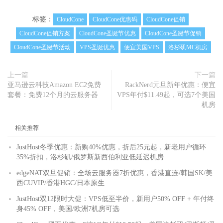
标签：
CloudCone
CloudCone优惠码
CloudCone促销
CloudCone促销方案
CloudCone圣诞节优惠
CloudCone圣诞节促销
CloudCone圣诞节活动
VPS圣诞优惠
便宜美国VPS
洛杉矶MC机房
上一篇
下一篇
亚马逊云科技Amazon EC2免费
RackNerd元旦新年优惠：便宜
套餐：免费12个月的云服务器
VPS年付$11.49起，可选7个美国
机房
相关推荐
JustHost冬季优惠：新购40%优惠，折后25元起，新老用户循环
35%折扣，洛杉矶/俄罗斯新西伯利亚低延迟机房
edgeNAT双旦促销：全场云服务器7折优惠，香港直连/韩国SK/美
西CUVIP/香港HGC/日本原生
JustHost双12限时大促：VPS低至半价，新用户50% OFF + 年付终
身45% OFF，美国/欧洲7机房可选