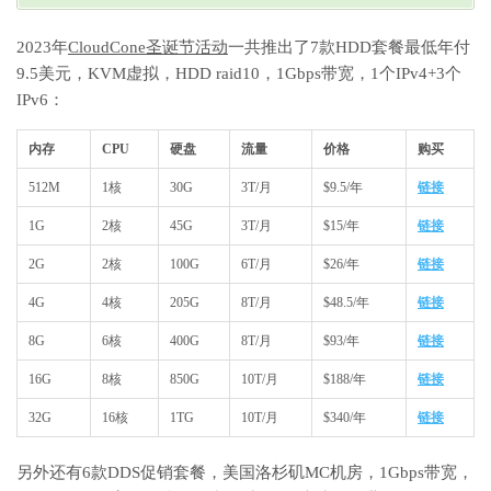
2023年
CloudCone圣诞节活动
一共推出了7款HDD套餐最低年付
9.5美元，KVM虚拟，HDD raid10，1Gbps带宽，1个IPv4+3个
IPv6：
内存
CPU
硬盘
流量
价格
购买
512M
1核
30G
3T/月
$9.5/年
链接
1G
2核
45G
3T/月
$15/年
链接
2G
2核
100G
6T/月
$26/年
链接
4G
4核
205G
8T/月
$48.5/年
链接
8G
6核
400G
8T/月
$93/年
链接
16G
8核
850G
10T/月
$188/年
链接
32G
16核
1TG
10T/月
$340/年
链接
另外还有6款DDS促销套餐，美国洛杉矶MC机房，1Gbps带宽，