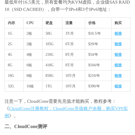
最低年付16.5美元，所有套餐均为KVM虚拟，企业级SAS RAID
10（SSD CACHED），自带一个IPv4和3个IPv6地址：
内存
CPU
硬盘
流量
价格
购买
1G
2核
50G
3T/月
$16.5/年
链接
2G
2核
105G
6T/月
$29/年
链接
4G
4核
210G
8T/月
$54/年
链接
8G
6核
410G
8T/月
$104/年
链接
16G
8核
850G
10T/月
$210/年
链接
32G
16核
1TG
10T/月
$390/年
链接
注意一下，CloudCone需要先充值才能购买，教程参考：
《
CloudCone注册教程：CloudCone充值账户余额，购买VPS实
例
》。
二、CloudCone测评