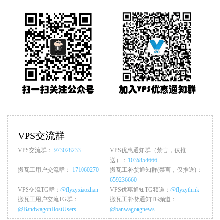
VPS交流群
VPS交流群：
973028233
VPS优惠通知群（禁言，仅推
送）：
1035854666
搬瓦工用户交流群：
171060270
搬瓦工补货通知群(禁言，仅推送)：
659236660
VPS交流TG群：
@flyzyxiaozhan
VPS优惠通知TG频道：
@flyzythink
搬瓦工用户交流TG群：
搬瓦工补货通知TG频道：
@BandwagonHostUsers
@banwagongnews