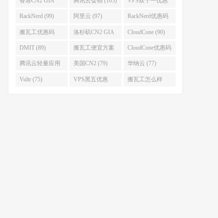
香港CN2 GIA
腾讯云促销 (105)
VPS双十一优惠
(111)
(102)
RackNerd (99)
阿里云 (97)
RackNerd优惠码
(93)
搬瓦工优惠码
洛杉矶CN2 GIA
CloudCone (90)
(92)
(92)
DMIT (89)
搬瓦工便宜方案
CloudCone优惠码
(86)
(82)
腾讯云轻量应用
美国CN2 (79)
华纳云 (77)
服务器 (82)
Vultr (75)
VPS黑五优惠
搬瓦工怎么样
(75)
(75)