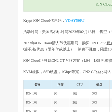
iON Cl
Krypt iON Cloud优惠码
：
VDAY50RJ
活动时间：美国洛杉矶时间2023年02月13日 – 售空（
2023年iON Cloud情人节优惠期间，购买iON Cloud
夏
循环5折优惠（限年付或以上），续费不涨价，限量1
iON Cloud
洛杉矶CN2 GT
VPS方案（L04 – L08 机
KVM虚拟，SSD硬盘，1Gbps带宽，CN2 GT优化网络
名称
内存
CPU
硬盘
ION-L02
2G
1核
50G
ION-L03
2G
2核
60G
ION-L04
4G
2核
80G