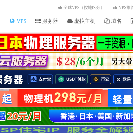
全球VPS（按地区分）
VPS推
VPS
服务器
虚拟主机
域名