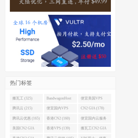
热门标签
搬瓦工 (325)
BandwagonHost
便宜美国VPS
(223)
(222)
腾讯云 (215)
便宜国内VPS
CN2 GIA (178)
(184)
腾讯云优惠 (165)
香港CN2 (160)
便宜国内云服务
器 (152)
美国CN2 GIA
香港VPS (139)
搬瓦工CN2 GIA
(141)
(118)