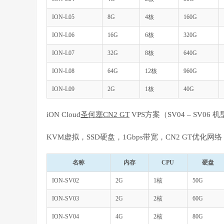
ION-L05
8G
4核
160G
ION-L06
16G
6核
320G
ION-L07
32G
8核
640G
ION-L08
64G
12核
960G
ION-L09
2G
1核
40G
iON Cloud
圣何塞CN2 GT
VPS方案（SV04 – SV06
KVM虚拟，SSD硬盘，1Gbps带宽，CN2 GT优化网络
名称
内存
CPU
硬盘
ION-SV02
2G
1核
50G
ION-SV03
2G
2核
60G
ION-SV04
4G
2核
80G