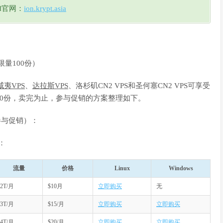
oud官网：
ion.krypt.asia
限量100份）
威夷VPS
、
达拉斯VPS
、洛杉矶CN2 VPS和圣何塞CN2 VPS可享受
00份，卖完为止，参与促销的方案整理如下。
型参与促销）：
：
流量
价格
Linux
Windows
2T/月
$10月
立即购买
无
3T/月
$15/月
立即购买
立即购买
4T/月
$20/月
立即购买
立即购买