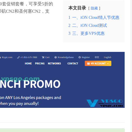
0套促销套餐，可享受5折的
本文目录
隐藏
CN2和圣何塞CN2，支
1
一、iON Cloud情人节优惠
2
二、iON Cloud测试
3
三、更多VPS优惠