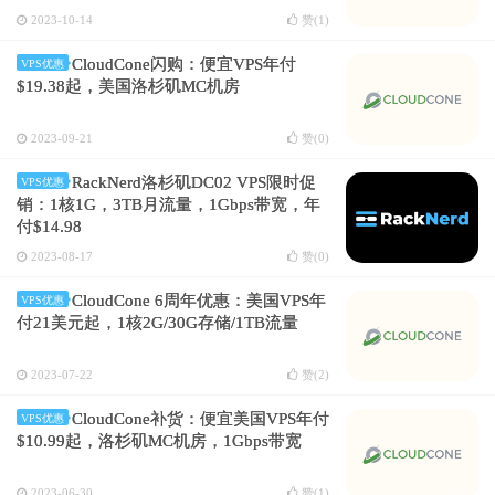
2023-10-14
赞(
1
)
CloudCone闪购：便宜VPS年付
VPS优惠
$19.38起，美国洛杉矶MC机房
2023-09-21
赞(
0
)
RackNerd洛杉矶DC02 VPS限时促
VPS优惠
销：1核1G，3TB月流量，1Gbps带宽，年
付$14.98
2023-08-17
赞(
0
)
CloudCone 6周年优惠：美国VPS年
VPS优惠
付21美元起，1核2G/30G存储/1TB流量
2023-07-22
赞(
2
)
CloudCone补货：便宜美国VPS年付
VPS优惠
$10.99起，洛杉矶MC机房，1Gbps带宽
2023-06-30
赞(
1
)