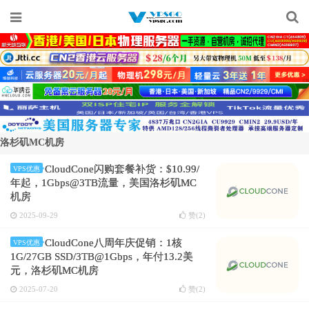
洛杉矶MC机房
CloudCone闪购套餐补货：$10.99/
VPS优惠
年起，1Gbps@3TB流量，美国洛杉矶MC
机房
2025-09-29
赞(
2
)
CloudCone八周年庆促销：1核
VPS优惠
1G/27GB SSD/3TB@1Gbps，年付13.2美
元，洛杉矶MC机房
2025-07-20
赞(
2
)