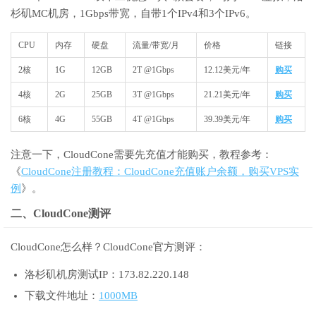
杉矶MC机房，1Gbps带宽，自带1个IPv4和3个IPv6。
CPU
内存
硬盘
流量/带宽/月
价格
链接
2核
1G
12GB
2T @1Gbps
12.12美元/年
购买
4核
2G
25GB
3T @1Gbps
21.21美元/年
购买
6核
4G
55GB
4T @1Gbps
39.39美元/年
购买
注意一下，CloudCone需要先充值才能购买，教程参考：
《
CloudCone注册教程：CloudCone充值账户余额，购买VPS实
例
》。
二、CloudCone测评
CloudCone怎么样？CloudCone官方测评：
洛杉矶机房测试IP：173.82.220.148
下载文件地址：
1000MB