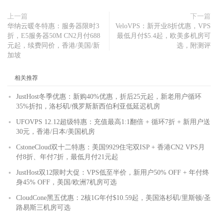
上一篇
下一篇
华纳云暖冬特惠：服务器限时3
VeloVPS：新开业8折优惠，VPS
折，E5服务器50M CN2月付688
最低月付$5.4起，欧美多机房可
元起，续费同价，香港/美国/新
选，附测评
加坡
相关推荐
JustHost冬季优惠：新购40%优惠，折后25元起，新老用户循环
35%折扣，洛杉矶/俄罗斯新西伯利亚低延迟机房
UFOVPS 12.12超级特惠：充值最高1:1翻倍 + 循环7折 + 新用户送
30元，香港/日本/美国机房
CstoneCloud双十二特惠：美国9929住宅双ISP + 香港CN2 VPS月
付8折、年付7折，最低月付21元起
JustHost双12限时大促：VPS低至半价，新用户50% OFF + 年付终
身45% OFF，美国/欧洲7机房可选
CloudCone黑五优惠：2核1G年付$10.59起，美国洛杉矶/里斯顿/圣
路易斯三机房可选