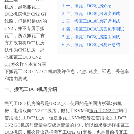
1
一、搬瓦工DC3机房介绍
机房，虽然搬瓦工
2
二、搬瓦工DC3机房速度测试
DC2机房也是CN2 GT
线路，但是那是QN的
3
三、搬瓦工DC3机房延迟测试
CN2，并不专属于搬
4
四、搬瓦工DC3机房丢包率测试
瓦工，所以搬瓦工官
5
五、搬瓦工DC3机房路由测试
方并没有将DC2机房
6
六、搬瓦工DC3机房测评总结
认作为CN2机房。那
么
搬瓦工DC3 CN2
GT
怎么样？本文分享
下搬瓦工DC3 CN2 GT机房测评信息，包括速度、延迟、丢包率
和路由测试。
一、搬瓦工DC3机房介绍
搬瓦工DC3机房编号是USCA_3，使用的是美国洛杉矶QN机
房，电信双向CN2 GT线路，搬瓦工KVM和
搬瓦工CN2 GT
均可
使用搬瓦工DC3机房，但是搬瓦工KVM套餐在使用搬瓦工DC3
CN2 GT机房时流量会变成原流量的1/3，所以如果要选择搬瓦工
DC3机房，那么建议选择搬瓦工CN2 GT套餐，也是目前搬瓦工