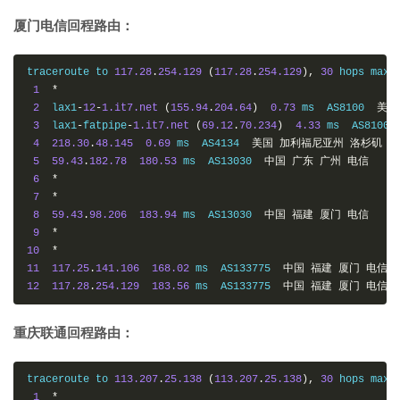
厦门电信回程路由：
traceroute to 
117.28
.
254.129
(
117.28
.
254.129
),
30
 hops max
,
1
*
2
  lax1
-
12
-
1.it7.net
(
155.94
.
204.64
)
0.73
 ms  AS8100  
美国
3
  lax1
-
fatpipe
-
1.it7.net
(
69.12
.
70.234
)
4.33
 ms  AS8100 
4
218.30
.
48.145
0.69
 ms  AS4134  
美国
加利福尼亚州
洛杉矶
电
5
59.43
.
182.78
180.53
 ms  AS13030  
中国
广东
广州
电信
6
*
7
*
8
59.43
.
98.206
183.94
 ms  AS13030  
中国
福建
厦门
电信
9
*
10
*
11
117.25
.
141.106
168.02
 ms  AS133775  
中国
福建
厦门
电信
12
117.28
.
254.129
183.56
 ms  AS133775  
中国
福建
厦门
电信
重庆联通回程路由：
traceroute to 
113.207
.
25.138
(
113.207
.
25.138
),
30
 hops max
,
1
*