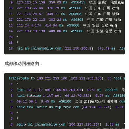
9
223.120
.
15.158
358.03
 ms  AS58453  
德国
黑森州
法兰克福
10
221.183
.
55.66
376.79
 ms  AS9808  
中国
广东
广州
移动
11
221.176
.
24.57
339.11
 ms  AS9808  
中国
广东
广州
移动
12
221.176
.
22.113
383.23
 ms  AS9808  
中国
广东
广州
移动
13
111.24
.
4.174
414.94
 ms  AS9808  
中国
安徽
合肥
移动
14
221.183
.
19.138
409.86
 ms  AS9808  
中国
安徽
合肥
移动
15
*
16
*
17
  ns1
.
ah
.
chinamobile
.
com 
(
211.138
.
180.2
)
376.49
 ms  AS98
成都移动回程路由：
traceroute to 
183.221
.
253.100
(
183.221
.
253.100
),
30
 hops ma
1
*
2
  lax1
-
12
-
1.it7.net
(
155.94
.
204.64
)
0.75
 ms  AS8100  
美国
3
  lax1
-
fatpipe
-
1.it7.net
(
69.12
.
70.232
)
0.97
 ms  AS8100 
4
69.12
.
69.1
0.45
 ms  AS8100  
美国
加利福尼亚州
洛杉矶
 quad
5
  ae12
.
er4
.
lax112
.
us
.
zip
.
zayo
.
com 
(
64.124
.
85.221
)
0.51
 m
6
*
7
*
8
  eqix
-
la1
.
chinamobile
.
com 
(
206.223
.
123.137
)
1.08
 ms  
*