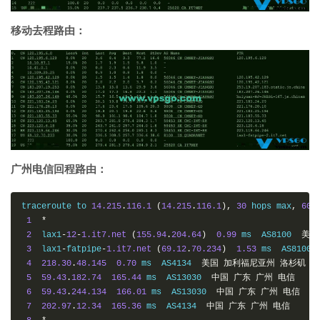
移动去程路由：
广州电信回程路由：
traceroute to 
14.215
.
116.1
(
14.215
.
116.1
),
30
 hops max
,
60
1
*
2
  lax1
-
12
-
1.it7.net
(
155.94
.
204.64
)
0.99
 ms  AS8100  
美国
3
  lax1
-
fatpipe
-
1.it7.net
(
69.12
.
70.234
)
1.53
 ms  AS8100 
4
218.30
.
48.145
0.70
 ms  AS4134  
美国
加利福尼亚州
洛杉矶
电
5
59.43
.
182.74
165.44
 ms  AS13030  
中国
广东
广州
电信
6
59.43
.
244.134
166.01
 ms  AS13030  
中国
广东
广州
电信
7
202.97
.
12.34
165.36
 ms  AS4134  
中国
广东
广州
电信