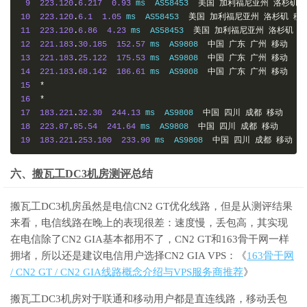
9
223.120
.
6.217
0.93
 ms  AS58453  
美国
加利福尼亚州
洛杉矶
10
223.120
.
6.1
1.05
 ms  AS58453  
美国
加利福尼亚州
洛杉矶
移
11
223.120
.
6.86
4.23
 ms  AS58453  
美国
加利福尼亚州
洛杉矶
移
12
221.183
.
30.185
152.57
 ms  AS9808  
中国
广东
广州
移动
13
221.183
.
25.122
175.53
 ms  AS9808  
中国
广东
广州
移动
14
221.183
.
68.142
186.61
 ms  AS9808  
中国
广东
广州
移动
15
*
16
*
17
183.221
.
32.30
244.13
 ms  AS9808  
中国
四川
成都
移动
18
223.87
.
85.54
241.64
 ms  AS9808  
中国
四川
成都
移动
19
183.221
.
253.100
233.90
 ms  AS9808  
中国
四川
成都
移动
六、
搬瓦工DC3机房测评
总结
搬瓦工DC3机房虽然是电信CN2 GT优化线路，但是从测评结果
来看，电信线路在晚上的表现很差：速度慢，丢包高，其实现
在电信除了CN2 GIA基本都用不了，CN2 GT和163骨干网一样
拥堵，所以还是建议电信用户选择CN2 GIA VPS：《
163骨干网
/ CN2 GT / CN2 GIA线路概念介绍与VPS服务商推荐
》
搬瓦工DC3机房对于联通和移动用户都是直连线路，移动丢包