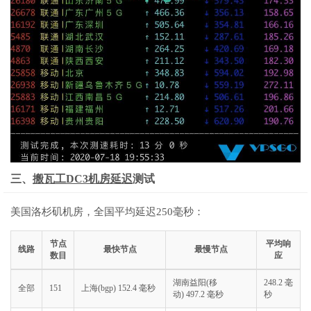
三、
搬瓦工DC3机房延迟
测试
美国洛杉矶机房，全国平均延迟250毫秒：
节点
平均响
线路
最快节点
最慢节点
数目
应
湖南益阳(移
248.2 毫
全部
151
上海(bgp) 152.4 毫秒
动) 497.2 毫秒
秒