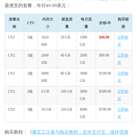
最便宜的套餐，年付49.99美元：
套餐名
内存大
硬盘容
每月流
购买链
CPU
价格/年
称
小
量
量
接
CN2
1核
1024
20 GB
1000
$49.99
立即购
MB
GB
买
CN2
1核
2048
40 GB
2000
$99.99
立即购
MB
GB
买
CN2
2核
4096
80 GB
3000
$199.99
立即购
MB
GB
买
CN2
2核
8 GB
160 GB
5000
$399.99
立即购
GB
买
CN2
3核
16 GB
320 GB
8000
$799.99
立即购
GB
买
购买教程：《
搬瓦工注册与购买教程，支持支付宝，循环优惠