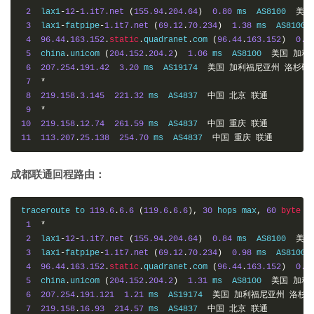
2
  lax1
-
12
-
1.it7.net
(
155.94
.
204.64
)
0.80
 ms  AS8100  
美国
3
  lax1
-
fatpipe
-
1.it7.net
(
69.12
.
70.234
)
1.38
 ms  AS8100 
4
96.44
.
163.152
.
static
.
quadranet
.
com 
(
96.44
.
163.152
)
0.3
5
  china
.
unicom 
(
204.152
.
204.2
)
1.06
 ms  AS8100  
美国
加利
6
207.254
.
191.42
3.20
 ms  AS19174  
美国
加利福尼亚州
洛杉矶
7
*
8
219.158
.
3.145
221.32
 ms  AS4837  
中国
北京
联通
9
*
10
219.158
.
12.74
261.59
 ms  AS4837  
中国
重庆
联通
11
113.207
.
25.138
254.70
 ms  AS4837  
中国
重庆
联通
成都联通回程路由：
traceroute to 
119.6
.
6.6
(
119.6
.
6.6
),
30
 hops max
,
60
byte
 pa
1
*
2
  lax1
-
12
-
1.it7.net
(
155.94
.
204.64
)
0.84
 ms  AS8100  
美国
3
  lax1
-
fatpipe
-
1.it7.net
(
69.12
.
70.234
)
0.98
 ms  AS8100 
4
96.44
.
163.152
.
static
.
quadranet
.
com 
(
96.44
.
163.152
)
0.4
5
  china
.
unicom 
(
204.152
.
204.2
)
1.31
 ms  AS8100  
美国
加利
6
207.254
.
191.121
1.21
 ms  AS19174  
美国
加利福尼亚州
洛杉
7
219.158
.
16.93
214.57
 ms  AS4837  
中国
北京
联通