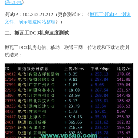
码6.38%
》
测试IP：104.243.21.212（更多测试IP：《
搬瓦工测试IP、测速
文件、演示测速网站整理
》）
二、
搬瓦工DC3机房速度
测试
搬瓦工DC3机房电信、移动、联通三网上传速度和下载速度测
试结果：