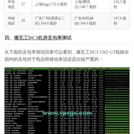
华东
上海(腾讯
234.3 毫
57
上海(bgp) 152.4 毫秒
地区
云) 346.7 毫秒
秒
华南
广东广州(滴滴云二
广东深圳(移
247.0 毫
29
地区
区) 164.8 毫秒
动) 344.0 毫秒
秒
四、
搬瓦工DC3机房丢包率
测试
从下面的丢包率测试结果可以看到，搬瓦工DC3 CN2 GT线路在
国内的丢包对于电信和移动来说还是比较严重的：