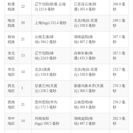
联通
辽宁沈阳(联通-云端
江苏连云港(联
260.0 毫
22
线路
2) 225.6 毫秒
通) 305.4 毫秒
秒
电信
北京(电信-百度
249.1 毫
59
上海(bgp) 152.4 毫秒
线路
云) 338.0 毫秒
秒
移动
云南玉溪(移
湖南益阳(移
267.1 毫
21
线路
动) 184.2 毫秒
动) 497.2 毫秒
秒
东北
辽宁沈阳(移
吉林长春(铁
267.1 毫
13
地区
动) 224.9 毫秒
通) 435.3 毫秒
秒
华北
北京(滴滴
北京(电信-百度
233.7 毫
14
地区
云) 159.8 毫秒
云) 338.0 毫秒
秒
西北
甘肃兰州(天翼
新疆乌鲁木齐(天翼
276.3 毫
3
地区
云) 258.5 毫秒
云) 306.5 毫秒
秒
西南
贵州贵阳(华为
云南昆明(移
259.2 毫
21
地区
云) 172.5 毫秒
动) 389.8 毫秒
秒
华中
河南洛阳
湖南益阳(移
282.3 毫
14
地区
(bgp) 180.5 毫秒
动) 497.2 毫秒
秒