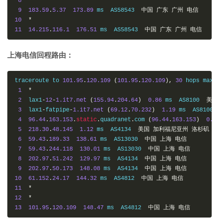
8
*
9
183.59
.
5.37
173.89
 ms  AS58543  
中国
广东
广州
电信
10
*
11
14.215
.
116.1
176.51
 ms  AS58543  
中国
广东
广州
电信
上海电信回程路由：
traceroute to 
101.95
.
120.109
(
101.95
.
120.109
),
30
 hops max
,
1
*
2
  lax1
-
12
-
1.it7.net
(
155.94
.
204.64
)
0.86
 ms  AS8100  
美国
3
  lax1
-
fatpipe
-
1.it7.net
(
69.12
.
70.232
)
1.19
 ms  AS8100 
4
96.44
.
163.153
.
static
.
quadranet
.
com 
(
96.44
.
163.153
)
0.3
5
218.30
.
48.145
1.12
 ms  AS4134  
美国
加利福尼亚州
洛杉矶
电
6
59.43
.
189.33
138.61
 ms  AS13030  
中国
上海
电信
7
59.43
.
244.118
130.01
 ms  AS13030  
中国
上海
电信
8
202.97
.
51.242
129.97
 ms  AS4134  
中国
上海
电信
9
202.97
.
50.173
148.08
 ms  AS4134  
中国
上海
电信
10
61.152
.
24.17
144.32
 ms  AS4812  
中国
上海
电信
11
*
12
*
13
101.95
.
120.109
148.47
 ms  AS4812  
中国
上海
电信