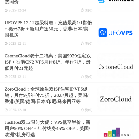
费同价
2025-12-24
赞(
0
)
UFOVPS 12.12超级特惠：充值最高1:1翻倍
+ 循环7折 + 新用户送30元，香港/日本/美
国机房
2025-12-11
赞(
0
)
CstoneCloud双十二特惠：美国9929住宅双
ISP + 香港CN2 VPS月付8折、年付7折，最
低月付21元起
2025-12-11
赞(
0
)
ZoroCloud：全球原生双ISP住宅IP VPS促
销，月付9折年付75折，28.8/月起，美国/
香港/英国/德国/日本/印尼/马来西亚等
2025-12-10
赞(
0
)
JustHost双12限时大促：VPS低至半价，新
用户50% OFF + 年付终身45% OFF，美国/
欧洲7机房可选