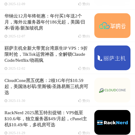
2025-12-09
赞(
0
)
华纳云12月年终钜惠：年付买1年送2个
月，海外云服务器年付186元起，美国/日
本/香港/新加坡机房
2025-12-07
赞(
0
)
丽萨主机全新大带宽台湾原生IP VPS：9折
限时抢，TikTok运营神器，全解锁Claude
Code/Netflix/动画疯
2025-12-02
赞(
0
)
CloudCone黑五优惠：2核1G年付$10.59
起，美国洛杉矶/里斯顿/圣路易斯三机房可
选
2025-11-30
赞(
0
)
RackNerd 2025黑五特别促销：VPS低至
$10.6/年，独立服务器$49/月起，cPanel主
机$10.49/年，多机房可选
2025-11-29
赞(
0
)