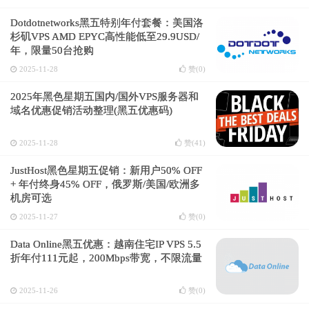
Dotdotnetworks黑五特别年付套餐：美国洛
杉矶VPS AMD EPYC高性能低至29.9USD/
年，限量50台抢购
2025-11-28
赞(
0
)
2025年黑色星期五国内/国外VPS服务器和
域名优惠促销活动整理(黑五优惠码)
2025-11-28
赞(
41
)
JustHost黑色星期五促销：新用户50% OFF
+ 年付终身45% OFF，俄罗斯/美国/欧洲多
机房可选
2025-11-27
赞(
0
)
Data Online黑五优惠：越南住宅IP VPS 5.5
折年付111元起，200Mbps带宽，不限流量
2025-11-26
赞(
0
)